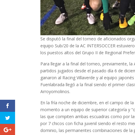
Se disputó la final del torneo de aficionados or
equipo Sub/20 de la AC INTERSOCCER estuvieron
los puestos altos del Grupo II de Regional Prefe
Para llegar a la final del torneo, previamente, la
partidos jugados desde el pasado día 6 de dici
ganaron al Racing Villaverde y al equipo japoné
Fuenlabrada llegó a la final siendo el primer cla
Arroyomolinos.
En la fría noche de diciembre, en el campo de l
momento a un equipo de superior categoría y “ofi
las que compiten ambas escuadras como por la
por 7 chicos con ficha juvenil siendo el resto m
dominio, las permanentes combinaciones de la pe