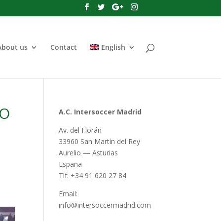
About us
Contact
English
PO
A.C. Intersoccer Madrid
Av. del Florán
33960 San Martín del Rey
Aurelio — Asturias
España
Tlf: +34 91 620 27 84
Email:
info@intersoccermadrid.com