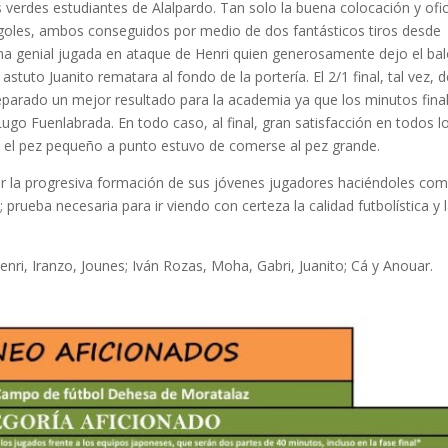
 verdes estudiantes de Alalpardo. Tan solo la buena colocación y ofi
s goles, ambos conseguidos por medio de dos fantásticos tiros desde
 una genial jugada en ataque de Henri quien generosamente dejo el ba
astuto Juanito rematara al fondo de la portería. El 2/1 final, tal vez, 
deparado un mejor resultado para la academia ya que los minutos fina
Lugo Fuenlabrada. En todo caso, al final, gran satisfacción en todos l
e el pez pequeño a punto estuvo de comerse al pez grande.
ar la progresiva formación de sus jóvenes jugadores haciéndoles com
 prueba necesaria para ir viendo con certeza la calidad futbolística y 
nri, Iranzo, Jounes; Iván Rozas, Moha, Gabri, Juanito; Cá y Anouar.