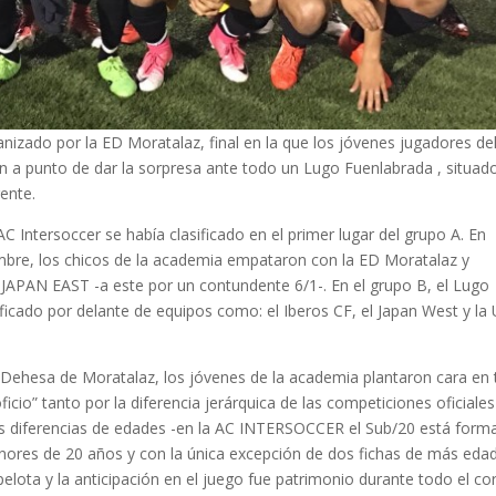
ganizado por la ED Moratalaz, final en la que los jóvenes jugadores de
 a punto de dar la sorpresa ante todo un Lugo Fuenlabrada
, situad
rente.
 AC Intersoccer se había clasificado en el primer lugar del grupo A. En
embre, los chicos de la academia empataron con la ED Moratalaz y
s JAPAN EAST -a este por un contundente 6/1-. En el grupo B, el Lugo
sificado por delante de equipos como: el Iberos CF, el Japan West y la
a Dehesa de Moratalaz, los jóvenes de la academia plantaron cara en
cio” tanto por la diferencia jerárquica de las competiciones oficiale
s diferencias de edades -en la AC INTERSOCCER el Sub/20 está form
enores de 20 años y con la única excepción de dos fichas de más edad-
lota y la anticipación en el juego fue patrimonio durante todo el co