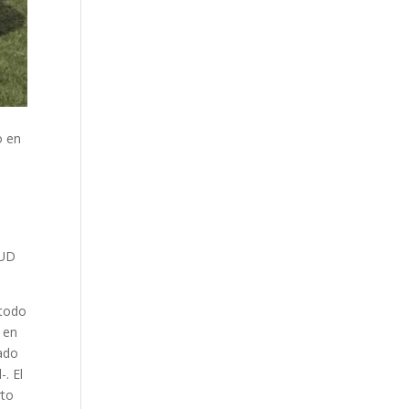
l
o en
 UD
 todo
s en
ado
. El
rto