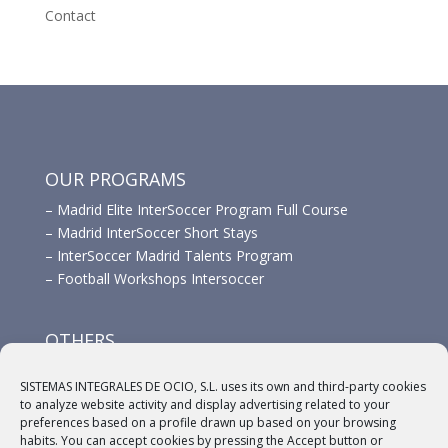
Contact
OUR PROGRAMS
–
Madrid Elite InterSoccer Program Full Course
–
Madrid InterSoccer Short Stays
–
InterSoccer Madrid Talents Program
–
Football Workshops Intersoccer
OTHERS
–
Advertisement
SISTEMAS INTEGRALES DE OCIO, S.L. uses its own and third-party cookies
–
Links
to analyze website activity and display advertising related to your
–
Sponsors
preferences based on a profile drawn up based on your browsing
habits. You can accept cookies by pressing the Accept button or