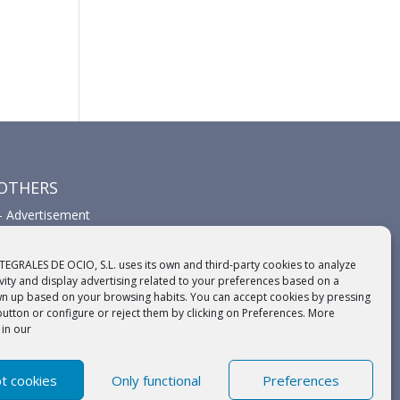
OTHERS
–
Advertisement
–
Links
–
Sponsors
TEGRALES DE OCIO, S.L. uses its own and third-party cookies to analyze
ivity and display advertising related to your preferences based on a
wn up based on your browsing habits. You can accept cookies by pressing
button or configure or reject them by clicking on Preferences. More
 in our
t cookies
Only functional
Preferences