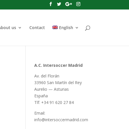
About us
Contact
English
A.C. Intersoccer Madrid
Av. del Florán
33960 San Martín del Rey
Aurelio — Asturias
España
Tlf: +34 91 620 27 84
Email:
info@intersoccermadrid.com