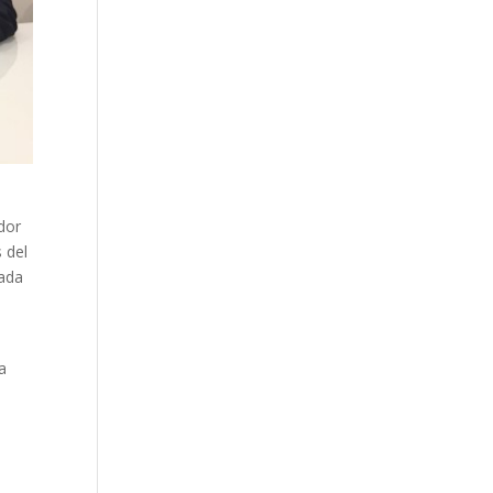
dor
 del
rada
 a
a