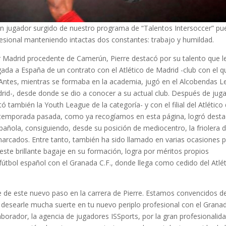
 jugador surgido de nuestro programa de “Talentos Intersoccer” pu
fesional
manteniendo intactas dos constantes: trabajo y humildad.
r Madrid procedente de Camerún, Pierre destacó por su talento que l
gada a España de un contrato con el Atlético de Madrid -club con el q
Antes, mientras se formaba en la academia, jugó en el Alcobendas Le
adrid-, desde donde se dio a conocer a su actual club. Después de juga
ó también la Youth League de la categoría- y con el filial del Atlético
 temporada pasada, como ya recogíamos en esta página, logró desta
añola, consiguiendo, desde su posición de mediocentro, la friolera 
arcados. Entre tanto, también ha sido llamado en varias ocasiones p
ste brillante bagaje en su formación, logra por méritos propios
 fútbol español con el Granada C.F., donde llega como cedido del Atlé
e este nuevo paso en la carrera de Pierre. Estamos convencidos d
desearle mucha suerte en tu nuevo periplo profesional con el Grana
orador, la agencia de jugadores ISSports, por la gran profesionalid