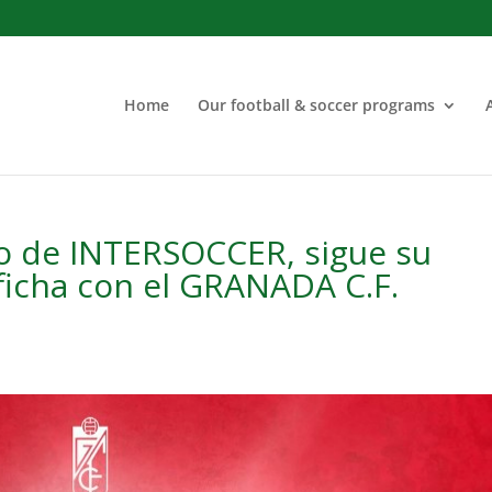
Home
Our football & soccer programs
no de INTERSOCCER, sigue su
ficha con el GRANADA C.F.