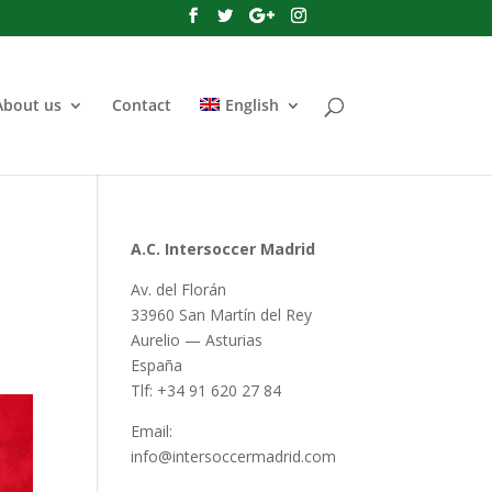
About us
Contact
English
A.C. Intersoccer Madrid
Av. del Florán
33960 San Martín del Rey
Aurelio — Asturias
España
Tlf: +34 91 620 27 84
Email:
info@intersoccermadrid.com