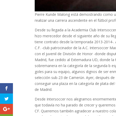
Pierre Kunde Malong está demostrando como un
realizar una carrera ascendente en el fútbol pro
Desde su llegada a la Academia Club Intersocce
hizo merecedor desde el siguiente año de su lle
tiene contrato desde la temporada 2013-2014-. 
C.F. -club patrocinador de la A.C. Intersoccer M
con el juvenil de División de Honor -donde disput
Madrid, fue cedido al Extemadura UD, donde la
sobremanera en la categoría de la segunda b esp
goles para su equipo, algunos dignos de ser enm
selección sub-23 de Camerún. Ayer, después de e
conseguir una plaza en la categoría de plata del
de Madrid.
Desde Intersoccer nos alegramos enormemente d
que todavía no ha parado de crecer y queremos 
CF. Queremos también agradecer a nuestro colab