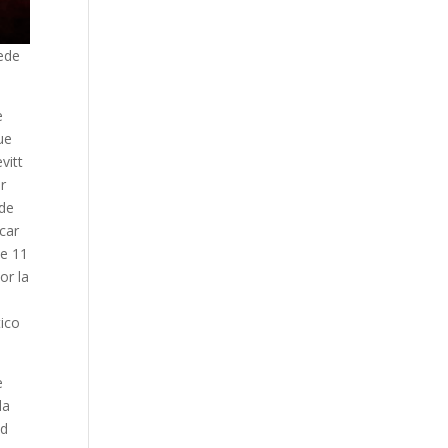
ede
e
ue
vitt
r
 de
car
de 11
or la
tico
e
da
ad