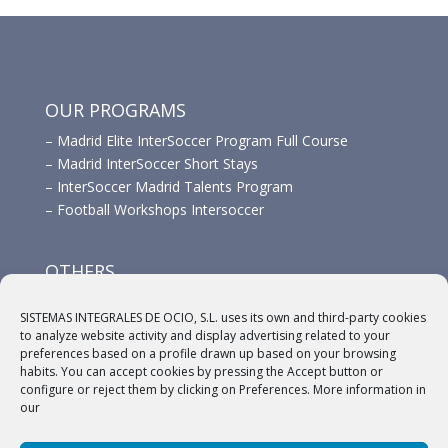
OUR PROGRAMS
–
Madrid Elite InterSoccer Program Full Course
–
Madrid InterSoccer Short Stays
–
InterSoccer Madrid Talents Program
–
Football Workshops Intersoccer
OTHERS
–
Advertisement
SISTEMAS INTEGRALES DE OCIO, S.L. uses its own and third-party cookies
–
Links
to analyze website activity and display advertising related to your
–
Sponsors
preferences based on a profile drawn up based on your browsing
habits. You can accept cookies by pressing the Accept button or
configure or reject them by clicking on Preferences. More information in
our