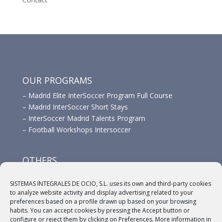
OUR PROGRAMS
–
Madrid Elite InterSoccer Program Full Course
–
Madrid InterSoccer Short Stays
–
InterSoccer Madrid Talents Program
–
Football Workshops Intersoccer
OTHERS
–
Advertisement
SISTEMAS INTEGRALES DE OCIO, S.L. uses its own and third-party cookies
–
Links
to analyze website activity and display advertising related to your
–
Sponsors
preferences based on a profile drawn up based on your browsing
habits. You can accept cookies by pressing the Accept button or
configure or reject them by clicking on Preferences. More information in