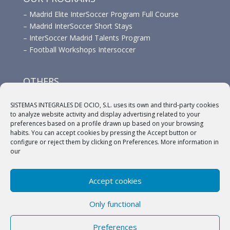
–
Madrid Elite InterSoccer Program Full Course
–
Madrid InterSoccer Short Stays
–
InterSoccer Madrid Talents Program
–
Football Workshops Intersoccer
OTHERS
–
Advertisement
SISTEMAS INTEGRALES DE OCIO, S.L. uses its own and third-party cookies
–
Links
to analyze website activity and display advertising related to your
–
Sponsors
preferences based on a profile drawn up based on your browsing
habits. You can accept cookies by pressing the Accept button or
configure or reject them by clicking on Preferences. More information in
our
Accept cookies
(c) 2018 A.C. Intersoccer |
Aviso legal
|
Política
Only functional
Privacidad
|
Política de cookies
Preferences