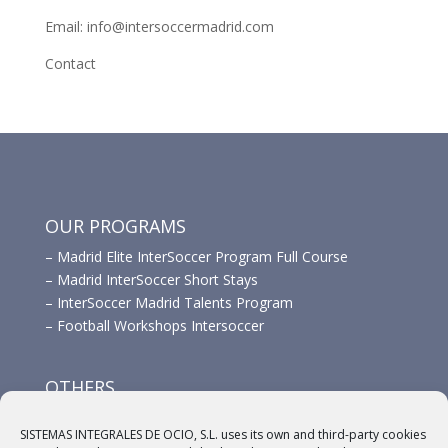
Email: info@intersoccermadrid.com
Contact
OUR PROGRAMS
–
Madrid Elite InterSoccer Program Full Course
–
Madrid InterSoccer Short Stays
–
InterSoccer Madrid Talents Program
–
Football Workshops Intersoccer
OTHERS
–
Advertisement
SISTEMAS INTEGRALES DE OCIO, S.L. uses its own and third-party cookies
–
Links