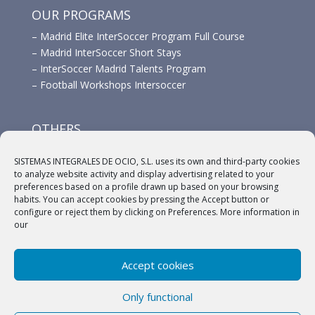
OUR PROGRAMS
–
Madrid Elite InterSoccer Program Full Course
–
Madrid InterSoccer Short Stays
–
InterSoccer Madrid Talents Program
–
Football Workshops Intersoccer
OTHERS
–
Advertisement
SISTEMAS INTEGRALES DE OCIO, S.L. uses its own and third-party cookies
–
Links
to analyze website activity and display advertising related to your
–
Sponsors
preferences based on a profile drawn up based on your browsing
habits. You can accept cookies by pressing the Accept button or
configure or reject them by clicking on Preferences. More information in
our
Accept cookies
(c) 2018 A.C. Intersoccer |
Aviso legal
|
Política
Only functional
Privacidad
|
Política de cookies