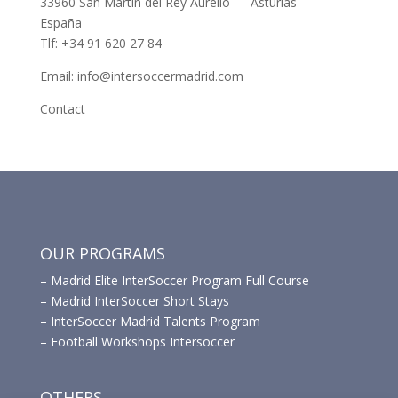
33960 San Martín del Rey Aurelio — Asturias
España
Tlf: +34 91 620 27 84
Email: info@intersoccermadrid.com
Contact
OUR PROGRAMS
–
Madrid Elite InterSoccer Program Full Course
–
Madrid InterSoccer Short Stays
–
InterSoccer Madrid Talents Program
–
Football Workshops Intersoccer
OTHERS