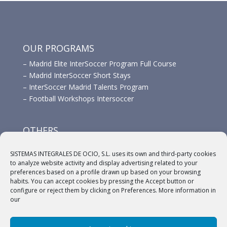
OUR PROGRAMS
–
Madrid Elite InterSoccer Program Full Course
–
Madrid InterSoccer Short Stays
–
InterSoccer Madrid Talents Program
–
Football Workshops Intersoccer
OTHERS
–
Advertisement
SISTEMAS INTEGRALES DE OCIO, S.L. uses its own and third-party cookies
–
Links
to analyze website activity and display advertising related to your
–
Sponsors
preferences based on a profile drawn up based on your browsing
habits. You can accept cookies by pressing the Accept button or
configure or reject them by clicking on Preferences. More information in
our