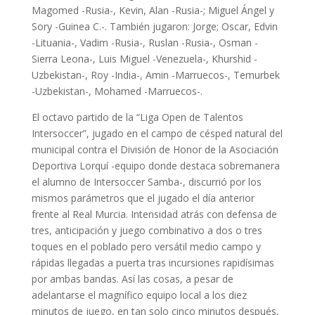
Magomed -Rusia-, Kevin, Alan -Rusia-; Miguel Ángel y
Sory -Guinea C.-. También jugaron: Jorge; Oscar, Edvin
-Lituania-, Vadim -Rusia-, Ruslan -Rusia-, Osman -
Sierra Leona-, Luis Miguel -Venezuela-, Khurshid -
Uzbekistan-, Roy -India-, Amin -Marruecos-, Temurbek
-Uzbekistan-, Mohamed -Marruecos-.
El octavo partido de la “Liga Open de Talentos
Intersoccer”, jugado en el campo de césped natural del
municipal contra el División de Honor de la Asociación
Deportiva Lorquí -equipo donde destaca sobremanera
el alumno de Intersoccer Samba-, discurrió por los
mismos parámetros que el jugado el día anterior
frente al Real Murcia. Intensidad atrás con defensa de
tres, anticipación y juego combinativo a dos o tres
toques en el poblado pero versátil medio campo y
rápidas llegadas a puerta tras incursiones rapidísimas
por ambas bandas. Así las cosas, a pesar de
adelantarse el magnífico equipo local a los diez
minutos de juego, en tan solo cinco minutos después,