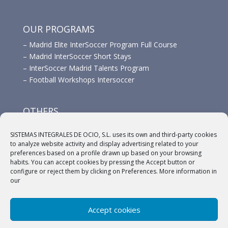
OUR PROGRAMS
–
Madrid Elite InterSoccer Program Full Course
–
Madrid InterSoccer Short Stays
–
InterSoccer Madrid Talents Program
–
Football Workshops Intersoccer
OTHERS
–
Advertisement
SISTEMAS INTEGRALES DE OCIO, S.L. uses its own and third-party cookies
–
Links
to analyze website activity and display advertising related to your
–
Sponsors
preferences based on a profile drawn up based on your browsing
habits. You can accept cookies by pressing the Accept button or
configure or reject them by clicking on Preferences. More information in
our
Accept cookies