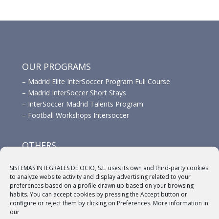
OUR PROGRAMS
–
Madrid Elite InterSoccer Program Full Course
–
Madrid InterSoccer Short Stays
–
InterSoccer Madrid Talents Program
–
Football Workshops Intersoccer
OTHERS
–
Advertisement
SISTEMAS INTEGRALES DE OCIO, S.L. uses its own and third-party cookies
–
Links
to analyze website activity and display advertising related to your
–
Sponsors
preferences based on a profile drawn up based on your browsing
habits. You can accept cookies by pressing the Accept button or
configure or reject them by clicking on Preferences. More information in
our