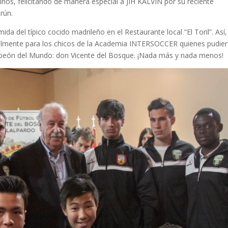
nos, felicitando de manera especial a JIH KALVIN por su reciente
rún.
a del típico cocido madrileño en el Restaurante local “El Toril”. Así,
cialmente para los chicos de la Academia INTERSOCCER quienes pudie
mpeón del Mundo: don Vicente del Bosque. ¡Nada más y nada menos!