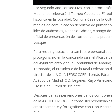
Por segundo año consecutivo, con la promoción
Madrid, se celebrará el Torneo Cadete de Fútbo
histórica en la localidad. Con una Casa de la Cu
medios de comunicación deportiva de primer niv
líder de audiencias, Roberto Gómez, y amigo de A
oficial de presentación del torneo, con la pres
Bosque.
Para recibir y escuchar a tan ilustre personalid
protagonismo en la concurrida sala: el Alcalde 
del Ayuntamiento y de la Comunidad de Madrid; e
Temprado; el Presidente de la Real Federación de
director de la A.C. INTERSOCCER, Tomás Páramo. 
Atlético de Madrid; C.D. Leganés; Rayo Vallecano 
Escuela de Fútbol de Brunete.
Después de las intervenciones de los componente
de la A.C. INTERSOCCER como sus responsables 
amistosamente y fotografiarse con Don Vicente 