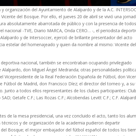
 y organización del Ayuntamiento de Alalpardo y de la A.C. INTERS
l Vicente del Bosque.
Por ello, el jueves 20 de abril se vivió una jorna
ltura absolutamente abarrotada de público y con la presencia de todos
el nacional -TVE, Diario MARCA, Onda CERO… -, el periodista deporti
lalpardo y de Intersoccer, ejerció de brillante presentador del acto
encia estelar del homenajeado y quien da nombre al mismo: Vicente de
ad deportiva nacional, también se encontraban ocupando privilegiado
de Alalpardo, don Miguel Ángel Medranda; otras personalidades polític
l Vicepresidente de la Real Federación Española de Fútbol, don Vice
 Fútbol de Madrid, don Francisco Díez; el director del torneo y, a su 
Junto a todos ellos representantes de los clubes participantes: Clu
SAD; Getafe C.F.; Las Rozas C.F.; Alcobendas Levitt C.F.; C.F. Alalpar
s de la mesa presidencial, una vez concluido el acto, tanto los alu
técnicos y de organización de la academia pudieron departir
del Bosque; el mejor embajador del fútbol español de todos los tie