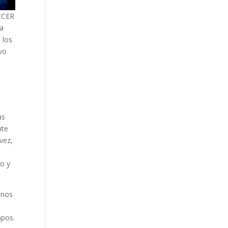
OCCER
da
 los
vo
l
as
nte
vez,
b
do y
mnos
mpos.