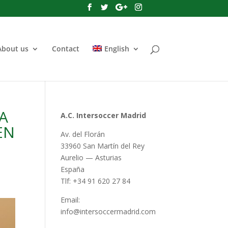
About us
Contact
English
A
A.C. Intersoccer Madrid
EN
Av. del Florán
33960 San Martín del Rey
Aurelio — Asturias
España
Tlf: +34 91 620 27 84
Email:
info@intersoccermadrid.com