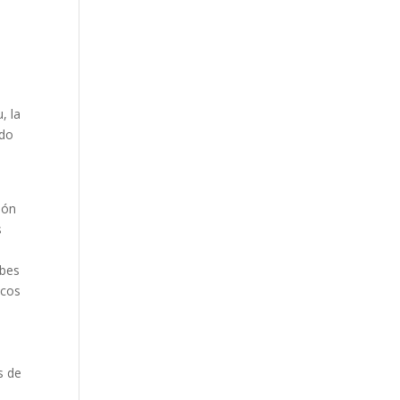
á
, la
ndo
l
ión
s
ubes
icos
s de