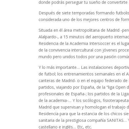
donde podrás perseguir tu sueño de convertirte e
Después de siete temporadas formando futbolis
considerada uno de los mejores centros de form
Situada en él área metropolitana de Madrid -per
Alalpardo-, a 15 minutos del aeropuerto interna
Residencia de la Academia Intersoccer es el luga
de la convivencia intercultural con jóvenes pro
mundo pero unidos todos por una pasión común:
Y lo más importante… Las instalaciones deportiva
de futbol; los entrenamientos semanales en el A
canteras de Madrid- o en el equipo federado de la
partidos, viajando por España, de la “liga Open
profesionales de España-; los partidos de la Li
de la academia-… Y los sicólogos, fisioterapeut
Madrid que supervisan y homologan el trabajo de
Residencia para que la estancia de los chicos s
sanitaria de la prestigiosa compañía SANITAS… Y
castellano e inglés… Etc, etc.