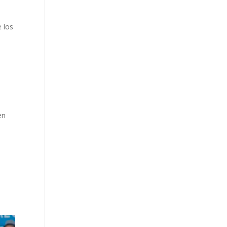
 los
en