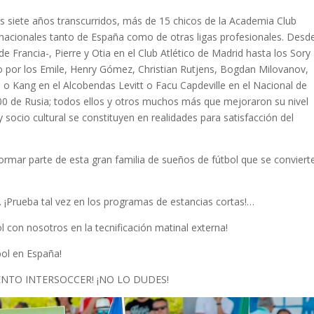
tos siete años transcurridos, más de 15 chicos de la Academia Club
nacionales tanto de España como de otras ligas profesionales. Desde
e Francia-, Pierre y Otia en el Club Atlético de Madrid hasta los Sory
o por los Emile, Henry Gómez, Christian Rutjens, Bogdan Milovanov,
o Kang en el Alcobendas Levitt o Facu Capdeville en el Nacional de
0 de Rusia; todos ellos y otros muchos más que mejoraron su nivel
 socio cultural se constituyen en realidades para satisfacción del
ormar parte de esta gran familia de sueños de fútbol que se conviert
 ¡Prueba tal vez en los programas de estancias cortas!…
ol con nosotros en la tecnificación matinal externa!
bol en España!
ENTO INTERSOCCER! ¡NO LO DUDES!