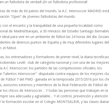
n un futbolista de verdad! ¡En un futbolista profesional!
tas de más de 60 países del mundo, la A.C. Intersoccer MADRID est
ación “Open” de jóvenes futbolistas del mundo.
o con el encanto y la tranquilidad de una pequeña localidad como
cional de Madrid/Barajas, a 30 minutos del Estadio Santiago Bernabéu
r ideal para vivir en un ambiente de fútbol las 24 horas del día. Goza
cedentes de diversos puntos de España y de muy diferentes lugares de
 el fútbol.
s; los entrenadores y formadores de primer nivel; la diaria tecnificac
lcobendas Levitt -club de categoría nacional y con una de las mejore
 A.C Intersoccer; los partidos de las competiciones oficiales; los
 de Talentos Intersoccer” -disputada contra equipos de los mejores cl
ga de Fútbol 7 del PMD -ganada en la temporada 2015/2016 por los ch
as, asesores externos y miembros de la Real Federación de Fútbol de
 los chicos de Intersoccer… Y todas las personas que trabajan en la
iempre sea adecuada y agradable… Y el control, prevención y atención
 la formación escolar en el Colegio MONTEALBIR, y las clases diaria