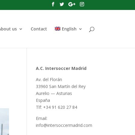
About us
Contact
English
A.C. Intersoccer Madrid
Av. del Florán
33960 San Martín del Rey
Aurelio — Asturias
España
Tlf: +34 91 620 27 84
Email:
info@intersoccermadrid.com