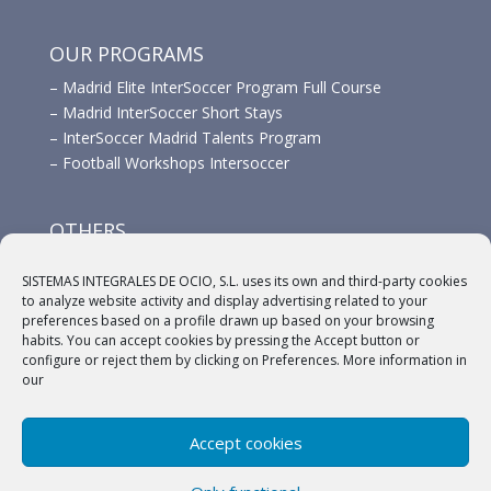
OUR PROGRAMS
–
Madrid Elite InterSoccer Program Full Course
–
Madrid InterSoccer Short Stays
–
InterSoccer Madrid Talents Program
–
Football Workshops Intersoccer
OTHERS
–
Advertisement
SISTEMAS INTEGRALES DE OCIO, S.L. uses its own and third-party cookies
–
Links
to analyze website activity and display advertising related to your
–
Sponsors
preferences based on a profile drawn up based on your browsing
habits. You can accept cookies by pressing the Accept button or
configure or reject them by clicking on Preferences. More information in
our
Accept cookies
(c) 2018 A.C. Intersoccer |
Aviso legal
|
Política