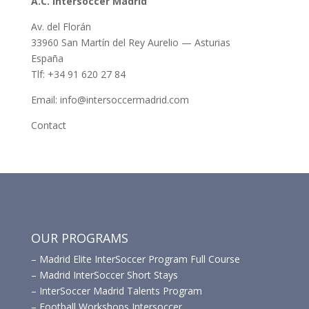
A.C. Intersoccer Madrid
Av. del Florán
33960 San Martín del Rey Aurelio — Asturias
España
Tlf: +34 91 620 27 84
Email: info@intersoccermadrid.com
Contact
OUR PROGRAMS
–
Madrid Elite InterSoccer Program Full Course
–
Madrid InterSoccer Short Stays
–
InterSoccer Madrid Talents Program
–
Football Workshops Intersoccer